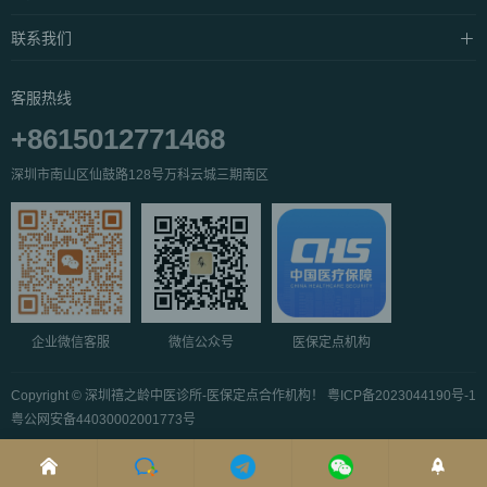
常见问题
中泰·抓凤筋
养生资讯
联系我们
私密·SPA
产品介绍
关于我们
客服热线
公益活动
服务团队
+8615012771468
人才招聘
深圳市南山区仙鼓路128号万科云城三期南区
企业微信客服
微信公众号
医保定点机构
Copyright ©
深圳禧之龄中医诊所-医保定点合作机构！
粤ICP备2023044190号-1
粤公网安备44030002001773号