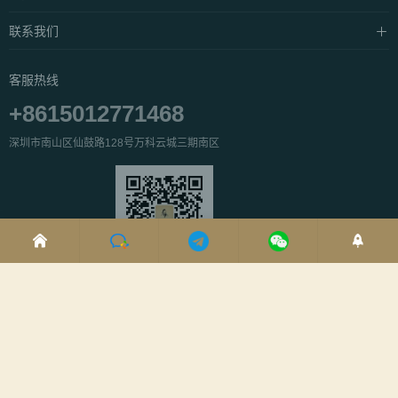
常见问题
中泰·抓凤筋
养生资讯
联系我们
私密·SPA
产品介绍
关于我们
客服热线
公益活动
服务团队
+8615012771468
人才招聘
深圳市南山区仙鼓路128号万科云城三期南区
企业微信客服
微信公众号
医保定点机构
Copyright ©
深圳禧之龄中医诊所-医保定点合作机构！
粤ICP备2023044190号-1
粤公网安备44030002001773号