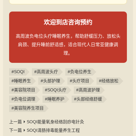
欢迎到店咨询预约
高周波负电位头疗睡眠养生，帮助舒缓压力、放松头
肩颈、提升睡前舒适感，适合现代人日常亚健康调
理。
#SOQI
#高周波头疗
#负电位养生
#睡眠养生
#头部护理
#头疗项目
#经络放松
#美容院项目
#SOQI头疗
#高周波护理
#负电位调理
#睡眠养护
#头部经络舒缓
#美容院养生项目
上一篇
SOQI能量氧身经络刮痧电针灸
下一篇
SOQI清肠排毒能量养生工程