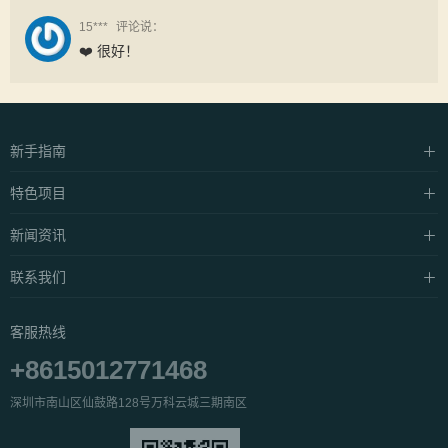
15***
评论说：
❤️ 很好！
新手指南
硬件设施
特色项目
支付方式
中泰·抓龙筋
新闻资讯
常见问题
中泰·抓凤筋
养生资讯
联系我们
私密·SPA
产品介绍
关于我们
客服热线
公益活动
服务团队
+8615012771468
人才招聘
深圳市南山区仙鼓路128号万科云城三期南区