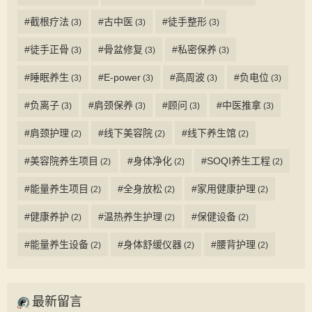
#截根疗法
#古中医
#徒手整形
(3)
(3)
(3)
#徒手正骨
#骨盆修复
#私密保养
(3)
(3)
(3)
#睡眠养生
#E-power
#高周波
#负电位
(3)
(3)
(3)
(3)
#负离子
#肩颈保养
#顾问
#中医推拿
(3)
(3)
(3)
(3)
#肩颈护理
#线下美容院
#线下养生馆
(2)
(2)
(2)
#美容院养生项目
#身体净化
#SOQI养生工程
(2)
(2)
(2)
#能量养生项目
#全身放松
#家用健康护理
(2)
(2)
(2)
#健康养护
#温热养生护理
#保健设备
(2)
(2)
(2)
#能量养生设备
#身体舒缓仪器
#腰背护理
(2)
(2)
(2)
最新留言