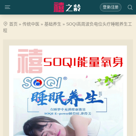
登录/注册
首页
»
传统中医
»
基础养生
»
SOQI高周波负电位头疗睡眠养生工
程