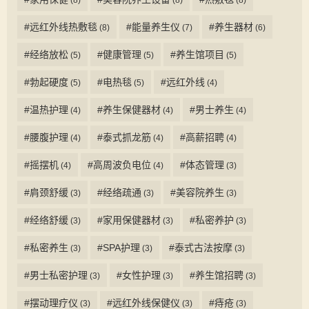
#远红外线热敷毯
#能量养生仪
#养生器材
(8)
(7)
(6)
#经络放松
#健康管理
#养生馆项目
(5)
(5)
(5)
#勃起硬度
#电热毯
#远红外线
(5)
(5)
(4)
#温热护理
#养生保健器材
#男士养生
(4)
(4)
(4)
#腰腹护理
#泰式抓龙筋
#高薪招聘
(4)
(4)
(4)
#摇摆机
#高周波负电位
#体态管理
(4)
(4)
(3)
#肩颈舒缓
#经络疏通
#美容院养生
(3)
(3)
(3)
#经络舒缓
#家用保健器材
#私密养护
(3)
(3)
(3)
#私密养生
#SPA护理
#泰式古法按摩
(3)
(3)
(3)
#男士私密护理
#女性护理
#养生馆招聘
(3)
(3)
(3)
#摆动理疗仪
#远红外线保健仪
#痔疮
(3)
(3)
(3)