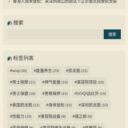
香港人周末放松：来深圳南山西丽试下正宗泰式按摩抓龙筋
搜索
标签列表
#soqi
#能量养生
#抓龙筋
(30)
(23)
(22)
#男士按摩
#神气能量
#美容院项目
(21)
(19)
(16)
#男士保健
#男根保养
#SOQI远红外
(16)
(15)
(14)
#泰国抓龙筋
#身体放松
#深圳抓龙筋
(12)
(10)
(10)
#性能力
#美容院设备
#禧之龄
(10)
(9)
(9)
#家用保健
#美容院养生设备
#热敷毯
(8)
(8)
(8)