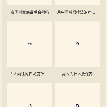
泰国抓龙筋最后会射吗
用中医截根疗法治疗痔疮的好处有哪些？
令人向往的抓龙筋针对男性功效有哪些？
男人为什么要保养