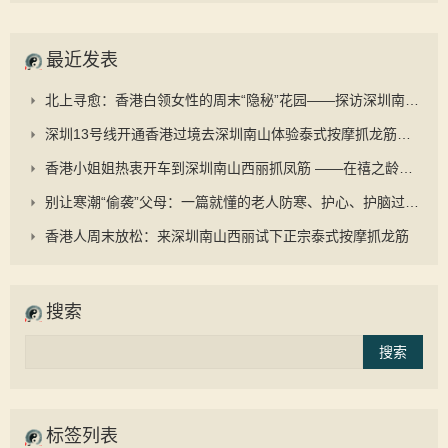
最近发表
北上寻愈：香港白领女性的周末“隐秘”花园——探访深圳南山禧之龄与“抓凤筋”的养生之道
深圳13号线开通香港过境去深圳南山体验泰式按摩抓龙筋更顺畅
香港小姐姐热衷开车到深圳南山西丽抓凤筋 ——在禧之龄逆龄抗衰中心重启身心的秘密旅程
别让寒潮“偷袭”父母：一篇就懂的老人防寒、护心、护脑过冬手册
香港人周末放松：来深圳南山西丽试下正宗泰式按摩抓龙筋
搜索
标签列表