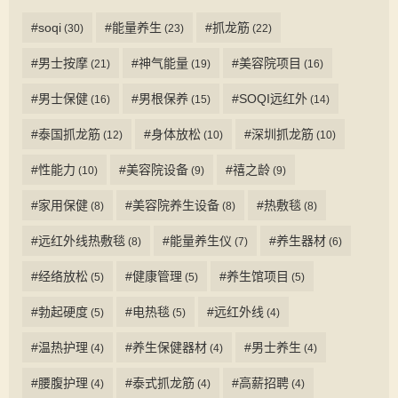
#soqi
#能量养生
#抓龙筋
(30)
(23)
(22)
#男士按摩
#神气能量
#美容院项目
(21)
(19)
(16)
#男士保健
#男根保养
#SOQI远红外
(16)
(15)
(14)
#泰国抓龙筋
#身体放松
#深圳抓龙筋
(12)
(10)
(10)
#性能力
#美容院设备
#禧之龄
(10)
(9)
(9)
#家用保健
#美容院养生设备
#热敷毯
(8)
(8)
(8)
#远红外线热敷毯
#能量养生仪
#养生器材
(8)
(7)
(6)
#经络放松
#健康管理
#养生馆项目
(5)
(5)
(5)
#勃起硬度
#电热毯
#远红外线
(5)
(5)
(4)
#温热护理
#养生保健器材
#男士养生
(4)
(4)
(4)
#腰腹护理
#泰式抓龙筋
#高薪招聘
(4)
(4)
(4)