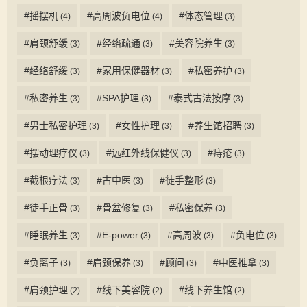
#摇摆机
#高周波负电位
#体态管理
(4)
(4)
(3)
#肩颈舒缓
#经络疏通
#美容院养生
(3)
(3)
(3)
#经络舒缓
#家用保健器材
#私密养护
(3)
(3)
(3)
#私密养生
#SPA护理
#泰式古法按摩
(3)
(3)
(3)
#男士私密护理
#女性护理
#养生馆招聘
(3)
(3)
(3)
#摆动理疗仪
#远红外线保健仪
#痔疮
(3)
(3)
(3)
#截根疗法
#古中医
#徒手整形
(3)
(3)
(3)
#徒手正骨
#骨盆修复
#私密保养
(3)
(3)
(3)
#睡眠养生
#E-power
#高周波
#负电位
(3)
(3)
(3)
(3)
#负离子
#肩颈保养
#顾问
#中医推拿
(3)
(3)
(3)
(3)
#肩颈护理
#线下美容院
#线下养生馆
(2)
(2)
(2)