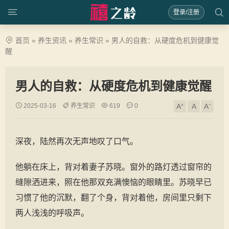
登录/注册
首页
»
养生资讯
»
养生常识
»
男人的自救：从硬度危机到健康觉
醒
男人的自救：从硬度危机到健康觉醒
2025-03-16
养生常识
619
0
A⁺
A
A⁻
深夜，陆然再次无声地叹了口气。
他躺在床上，背对着妻子苏晓。窗外的路灯透过窗帘的
缝隙洒进来，照在他那双充满懊恼的眼睛里。苏晓早已
习惯了他的沉默，翻了个身，背对着他，房间里只剩下
两人浅浅的呼吸声。