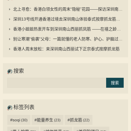
北上寻愈：香港白领女性的周末“隐秘”花园——探访深圳南山禧之龄与“抓凤筋”的养生之道
深圳13号线开通香港过境去深圳南山体验泰式按摩抓龙筋更顺畅
香港小姐姐热衷开车到深圳南山西丽抓凤筋 ——在禧之龄逆龄抗衰中心重启身心的秘密旅程
别让寒潮“偷袭”父母：一篇就懂的老人防寒、护心、护脑过冬手册
香港人周末放松：来深圳南山西丽试下正宗泰式按摩抓龙筋
搜索
标签列表
#soqi
#能量养生
#抓龙筋
(30)
(23)
(22)