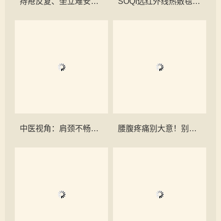
痔疮反复、坐立难安？——了解“截根疗法”的一次勇敢尝试
SOQI远红外线热敷毯：缓解女性痛经的温暖疗法
中医视角：肩颈不畅，百病丛生
腰腹疼痛别大意！别让“腰椎间盘突出”掩盖了更可怕的真相！