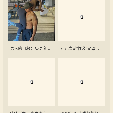
男人的自救：从硬度危机到健康觉醒
别让寒潮“偷袭”父母：一篇就懂的老人防寒、护心、护脑过冬手册