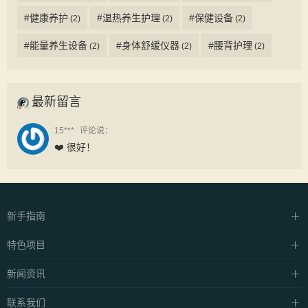
#健康养护
#温热养生护理
#保健设备
(2)
(2)
(2)
#能量养生设备
#身体舒缓仪器
#腰背护理
(2)
(2)
(2)
最新留言
15***
评论说：
❤️ 很好！
新手指南
硬件设施
特色项目
支付方式
中泰·抓龙筋
新闻资讯
常见问题
中泰·抓凤筋
养生资讯
联系我们