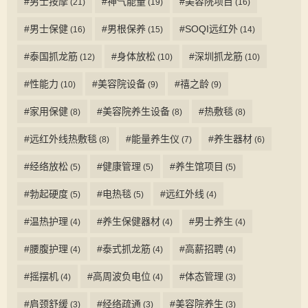
#男士按摩
#神气能量
#美容院项目
(21)
(19)
(16)
#男士保健
#男根保养
#SOQI远红外
(16)
(15)
(14)
#泰国抓龙筋
#身体放松
#深圳抓龙筋
(12)
(10)
(10)
#性能力
#美容院设备
#禧之龄
(10)
(9)
(9)
#家用保健
#美容院养生设备
#热敷毯
(8)
(8)
(8)
#远红外线热敷毯
#能量养生仪
#养生器材
(8)
(7)
(6)
#经络放松
#健康管理
#养生馆项目
(5)
(5)
(5)
#勃起硬度
#电热毯
#远红外线
(5)
(5)
(4)
#温热护理
#养生保健器材
#男士养生
(4)
(4)
(4)
#腰腹护理
#泰式抓龙筋
#高薪招聘
(4)
(4)
(4)
#摇摆机
#高周波负电位
#体态管理
(4)
(4)
(3)
#肩颈舒缓
#经络疏通
#美容院养生
(3)
(3)
(3)