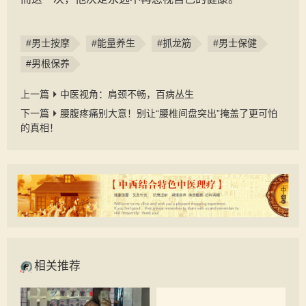
#男士按摩
#能量养生
#抓龙筋
#男士保健
#男根保养
上一篇
中医视角：肩颈不畅，百病丛生
下一篇
腰腹疼痛别大意！别让“腰椎间盘突出”掩盖了更可怕
的真相！
相关推荐