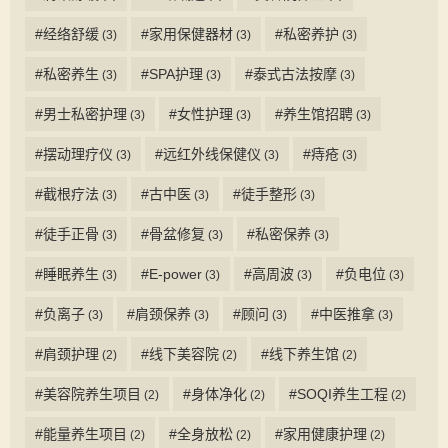
#经络舒缓
#家用保健器材
#私密养护
(3)
(3)
(3)
#私密养生
#SPA护理
#泰式古法按摩
(3)
(3)
(3)
#男士私密护理
#女性护理
#养生馆招聘
(3)
(3)
(3)
#摆动理疗仪
#远红外线保健仪
#痔疮
(3)
(3)
(3)
#截根疗法
#古中医
#徒手整形
(3)
(3)
(3)
#徒手正骨
#骨盆修复
#私密保养
(3)
(3)
(3)
#睡眠养生
#E-power
#高周波
#负电位
(3)
(3)
(3)
(3)
#负离子
#肩颈保养
#顾问
#中医推拿
(3)
(3)
(3)
(3)
#肩颈护理
#线下美容院
#线下养生馆
(2)
(2)
(2)
#美容院养生项目
#身体净化
#SOQI养生工程
(2)
(2)
(2)
#能量养生项目
#全身放松
#家用健康护理
(2)
(2)
(2)