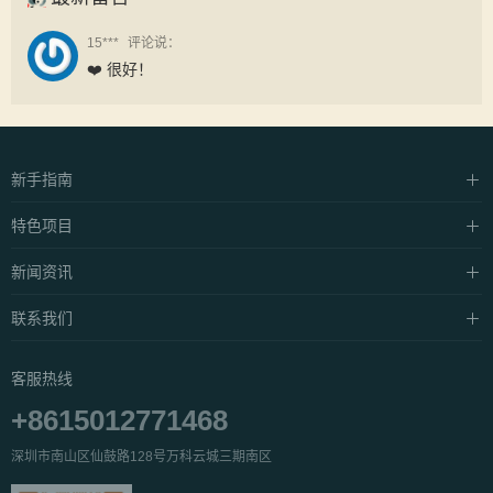
15***
评论说：
❤️ 很好！
新手指南
硬件设施
特色项目
支付方式
中泰·抓龙筋
新闻资讯
常见问题
中泰·抓凤筋
养生资讯
联系我们
私密·SPA
产品介绍
关于我们
客服热线
公益活动
服务团队
+8615012771468
人才招聘
深圳市南山区仙鼓路128号万科云城三期南区