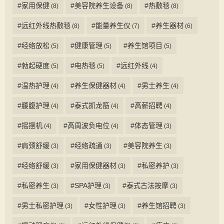
#家用保健
#美容院养生设备
#热敷毯
(8)
(8)
(8)
#远红外线热敷毯
#能量养生仪
#养生器材
(8)
(7)
(6)
#经络放松
#健康管理
#养生馆项目
(5)
(5)
(5)
#勃起硬度
#电热毯
#远红外线
(5)
(5)
(4)
#温热护理
#养生保健器材
#男士养生
(4)
(4)
(4)
#腰腹护理
#泰式抓龙筋
#高薪招聘
(4)
(4)
(4)
#摇摆机
#高周波负电位
#体态管理
(4)
(4)
(3)
#肩颈舒缓
#经络疏通
#美容院养生
(3)
(3)
(3)
#经络舒缓
#家用保健器材
#私密养护
(3)
(3)
(3)
#私密养生
#SPA护理
#泰式古法按摩
(3)
(3)
(3)
#男士私密护理
#女性护理
#养生馆招聘
(3)
(3)
(3)