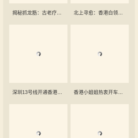
揭秘抓龙筋：古老疗法的现代奇效
北上寻愈：香港白领女性的周末“隐秘”花园——探访深圳南山禧之龄与“抓凤筋”的养生之道
深圳13号线开通香港过境去深圳南山体验泰式按摩抓龙筋更顺畅
香港小姐姐热衷开车到深圳南山西丽抓凤筋 ——在禧之龄逆龄抗衰中心重启身心的秘密旅程