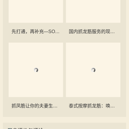
先打通，再补充—SOQI复合式能量氧身的科学养生之道
国内抓龙筋服务的现状与局限
抓凤筋让你的夫妻生活水润起来
泰式按摩抓龙筋：唤醒沉睡的雄风，解锁男人的至尊享受