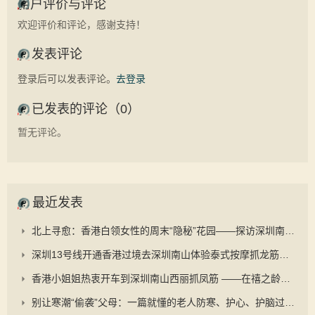
用户评价与评论
欢迎评价和评论，感谢支持！
发表评论
登录后可以发表评论。
去登录
已发表的评论（0）
暂无评论。
最近发表
北上寻愈：香港白领女性的周末“隐秘”花园——探访深圳南山禧之龄与“抓凤筋”的养生之道
深圳13号线开通香港过境去深圳南山体验泰式按摩抓龙筋更顺畅
香港小姐姐热衷开车到深圳南山西丽抓凤筋 ——在禧之龄逆龄抗衰中心重启身心的秘密旅程
别让寒潮“偷袭”父母：一篇就懂的老人防寒、护心、护脑过冬手册