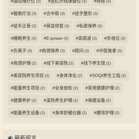
#摆动理疗仪
#远红外线保健仪
#痔疮
(3)
(3)
(3)
#截根疗法
#古中医
#徒手整形
(3)
(3)
(3)
#徒手正骨
#骨盆修复
#私密保养
(3)
(3)
(3)
#睡眠养生
#E-power
#高周波
#负电位
(3)
(3)
(3)
(3)
#负离子
#肩颈保养
#顾问
#中医推拿
(3)
(3)
(3)
(3)
#肩颈护理
#线下美容院
#线下养生馆
(2)
(2)
(2)
#美容院养生项目
#身体净化
#SOQI养生工程
(2)
(2)
(2)
#能量养生项目
#全身放松
#家用健康护理
(2)
(2)
(2)
#健康养护
#温热养生护理
#保健设备
(2)
(2)
(2)
#能量养生设备
#身体舒缓仪器
#腰背护理
(2)
(2)
(2)
最新留言