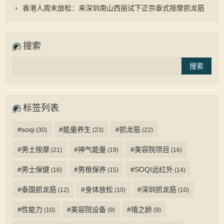
香港人周末放松：来深圳南山西丽试下正宗泰式按摩抓龙筋
搜索
标签列表
#soqi
#能量养生
#抓龙筋
(30)
(23)
(22)
#男士按摩
#神气能量
#美容院项目
(21)
(19)
(16)
#男士保健
#男根保养
#SOQI远红外
(16)
(15)
(14)
#泰国抓龙筋
#身体放松
#深圳抓龙筋
(12)
(10)
(10)
#性能力
#美容院设备
#禧之龄
(10)
(9)
(9)