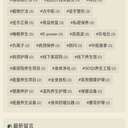
#截根疗法
#古中医
#徒手整形
(3)
(3)
(3)
#徒手正骨
#骨盆修复
#私密保养
(3)
(3)
(3)
#睡眠养生
#E-power
#高周波
#负电位
(3)
(3)
(3)
(3)
#负离子
#肩颈保养
#顾问
#中医推拿
(3)
(3)
(3)
(3)
#肩颈护理
#线下美容院
#线下养生馆
(2)
(2)
(2)
#美容院养生项目
#身体净化
#SOQI养生工程
(2)
(2)
(2)
#能量养生项目
#全身放松
#家用健康护理
(2)
(2)
(2)
#健康养护
#温热养生护理
#保健设备
(2)
(2)
(2)
#能量养生设备
#身体舒缓仪器
#腰背护理
(2)
(2)
(2)
最新留言