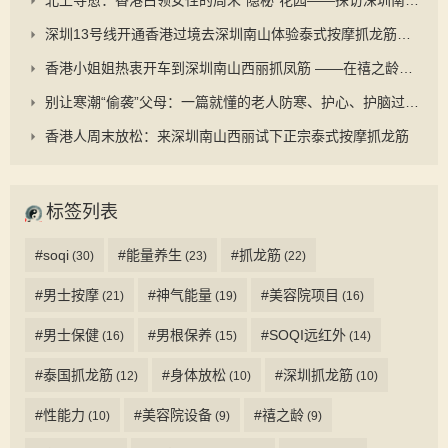
深圳13号线开通香港过境去深圳南山体验泰式按摩抓龙筋更顺畅
香港小姐姐热衷开车到深圳南山西丽抓凤筋 ——在禧之龄逆龄抗衰中心重启身心的秘密旅程
别让寒潮“偷袭”父母：一篇就懂的老人防寒、护心、护脑过冬手册
香港人周末放松：来深圳南山西丽试下正宗泰式按摩抓龙筋
标签列表
#soqi
#能量养生
#抓龙筋
(30)
(23)
(22)
#男士按摩
#神气能量
#美容院项目
(21)
(19)
(16)
#男士保健
#男根保养
#SOQI远红外
(16)
(15)
(14)
#泰国抓龙筋
#身体放松
#深圳抓龙筋
(12)
(10)
(10)
#性能力
#美容院设备
#禧之龄
(10)
(9)
(9)