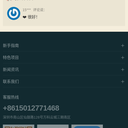
15***
评论说：
❤️ 很好！
新手指南
硬件设施
特色项目
支付方式
中泰·抓龙筋
新闻资讯
常见问题
中泰·抓凤筋
养生资讯
联系我们
私密·SPA
产品介绍
关于我们
客服热线
公益活动
服务团队
+8615012771468
人才招聘
深圳市南山区仙鼓路128号万科云城三期南区