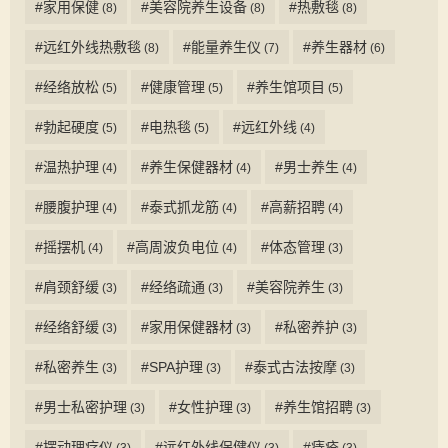
#家用保健
#美容院养生设备
#热敷毯
(8)
(8)
(8)
#远红外线热敷毯
#能量养生仪
#养生器材
(8)
(7)
(6)
#经络放松
#健康管理
#养生馆项目
(5)
(5)
(5)
#勃起硬度
#电热毯
#远红外线
(5)
(5)
(4)
#温热护理
#养生保健器材
#男士养生
(4)
(4)
(4)
#腰腹护理
#泰式抓龙筋
#高薪招聘
(4)
(4)
(4)
#摇摆机
#高周波负电位
#体态管理
(4)
(4)
(3)
#肩颈舒缓
#经络疏通
#美容院养生
(3)
(3)
(3)
#经络舒缓
#家用保健器材
#私密养护
(3)
(3)
(3)
#私密养生
#SPA护理
#泰式古法按摩
(3)
(3)
(3)
#男士私密护理
#女性护理
#养生馆招聘
(3)
(3)
(3)
#摆动理疗仪
#远红外线保健仪
#痔疮
(3)
(3)
(3)