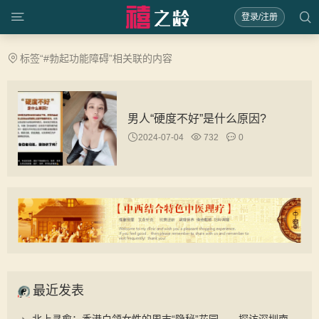
登录/注册
标签“#勃起功能障碍”相关联的内容
男人“硬度不好”是什么原因?
2024-07-04
732
0
最近发表
北上寻愈：香港白领女性的周末“隐秘”花园——探访深圳南山禧之龄与“抓凤筋”的养生之道