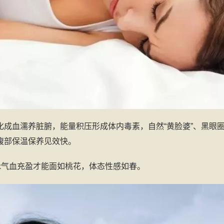
成血濡养脏腑，能量积压形成体内毒素，自然“黄脸婆”、黑眼
腹部保温保养见效快。
脉气血充盈才能面如桃花，体态性感如春。