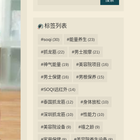
标签列表
#soqi
#能量养生
(30)
(23)
#抓龙筋
#男士按摩
(22)
(21)
#神气能量
#美容院项目
(19)
(16)
#男士保健
#男根保养
(16)
(15)
#SOQI远红外
(14)
#泰国抓龙筋
#身体放松
(12)
(10)
#深圳抓龙筋
#性能力
(10)
(10)
#美容院设备
#禧之龄
(9)
(9)
#家用保健
#美容院养生设备
(8)
(8)