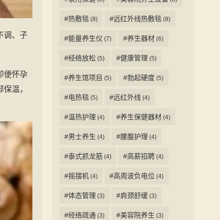
#热敷毯
#远红外线热敷毯
(8)
(8)
不调、子
#能量养生仪
#养生器材
(7)
(6)
#经络放松
#健康管理
(5)
(5)
即便怀孕
#养生馆项目
#勃起硬度
(5)
(5)
部保温，
#电热毯
#远红外线
(5)
(4)
#温热护理
#养生保健器材
(4)
(4)
#男士养生
#腰腹护理
(4)
(4)
#泰式抓龙筋
#高薪招聘
(4)
(4)
#摇摆机
#高周波负电位
(4)
(4)
#体态管理
#肩颈舒缓
(3)
(3)
#经络疏通
#美容院养生
(3)
(3)