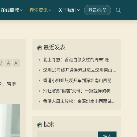
在线商城
养生资讯
关于我们
登录/注册
最近发表
北上寻愈：香港白领女性的周末“隐秘”花园——探访深圳南山禧之龄与“抓凤筋”的养生之道
⁺
A
A⁻
深圳13号线开通香港过境去深圳南山体验泰式按摩抓龙筋更顺畅
香港小姐姐热衷开车到深圳南山西丽抓凤筋 ——在禧之龄逆龄抗衰中心重启身心的秘密旅程
冷，胃寒
别让寒潮“偷袭”父母：一篇就懂的老人防寒、护心、护脑过冬手册
香港人周末放松：来深圳南山西丽试下正宗泰式按摩抓龙筋
搜索