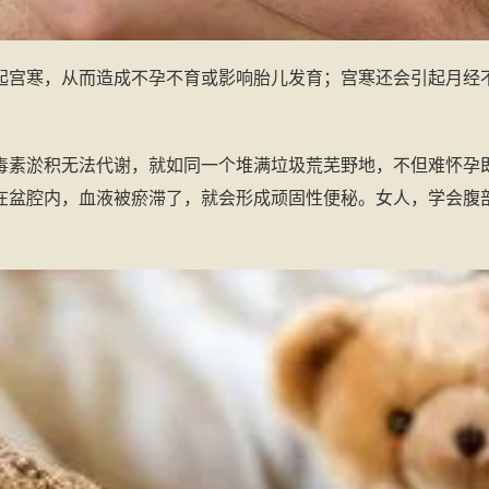
起宫寒，从而造成不孕不育或影响胎儿发育；宫寒还会引起月经
毒素淤积无法代谢，就如同一个堆满垃圾荒芜野地，不但难怀孕
在盆腔内，血液被瘀滞了，就会形成顽固性便秘。女人，学会腹