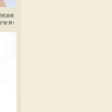
的机会就
“热”养！