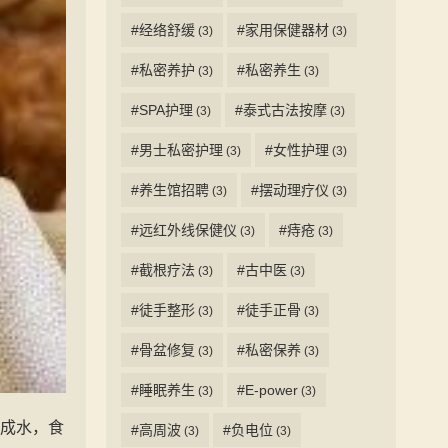
#经络舒缓
#家用保健器材
(3)
(3)
#私密养护
#私密养生
(3)
(3)
#SPA护理
#泰式古法按摩
(3)
(3)
#男士私密护理
#女性护理
(3)
(3)
#养生馆招聘
#摆动理疗仪
(3)
(3)
#远红外线保健仪
#痔疮
(3)
(3)
#截根疗法
#古中医
(3)
(3)
#徒手整形
#徒手正骨
(3)
(3)
#骨盆修复
#私密保养
(3)
(3)
#睡眠养生
#E-power
(3)
(3)
解成水，食
#高周波
#负电位
(3)
(3)