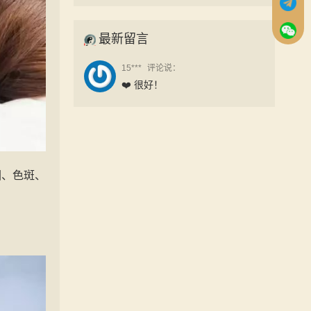
最新留言
15***
评论说：
❤️ 很好！
圈、色斑、