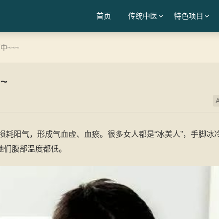
首页
传统中医
特色项目
中~~~
~
A
寒损耗阳气，形成气血虚、血瘀。很多女人都是“冰美人”，手脚冰
她们腹部温度都低。