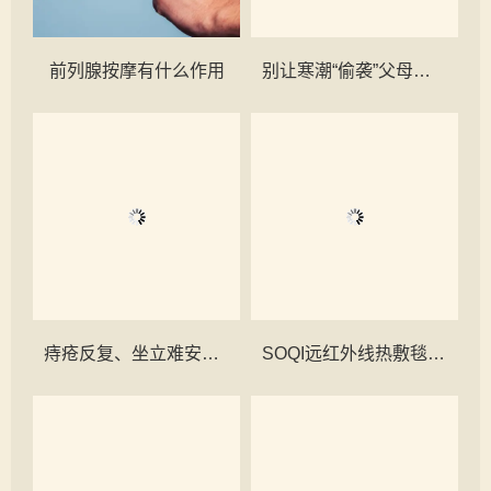
前列腺按摩有什么作用
别让寒潮“偷袭”父母：一篇就懂的老人防寒、护心、护脑过冬手册
痔疮反复、坐立难安？——了解“截根疗法”的一次勇敢尝试
SOQI远红外线热敷毯：缓解女性痛经的温暖疗法