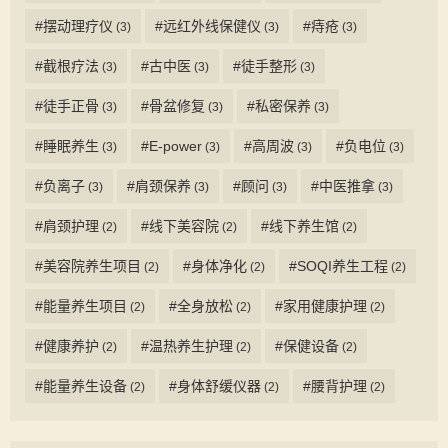
#摆动理疗仪
#远红外线保健仪
#痔疮
(3)
(3)
(3)
#截根疗法
#古中医
#徒手整形
(3)
(3)
(3)
#徒手正骨
#骨盆修复
#私密保养
(3)
(3)
(3)
#睡眠养生
#E-power
#高周波
#负电位
(3)
(3)
(3)
(3)
#负离子
#肩颈保养
#顾问
#中医推拿
(3)
(3)
(3)
(3)
#肩颈护理
#线下美容院
#线下养生馆
(2)
(2)
(2)
#美容院养生项目
#身体净化
#SOQI养生工程
(2)
(2)
(2)
#能量养生项目
#全身放松
#家用健康护理
(2)
(2)
(2)
#健康养护
#温热养生护理
#保健设备
(2)
(2)
(2)
#能量养生设备
#身体舒缓仪器
#腰背护理
(2)
(2)
(2)