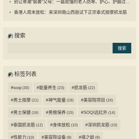
别让寒潮“偷袭”父母：一篇就懂的老人防寒、护心、护脑过冬手册
香港人周末放松：来深圳南山西丽试下正宗泰式按摩抓龙筋
搜索
标签列表
#soqi
#能量养生
#抓龙筋
(30)
(23)
(22)
#男士按摩
#神气能量
#美容院项目
(21)
(19)
(16)
#男士保健
#男根保养
#SOQI远红外
(16)
(15)
(14)
#泰国抓龙筋
#身体放松
#深圳抓龙筋
(12)
(10)
(10)
#性能力
#美容院设备
#禧之龄
(10)
(9)
(9)