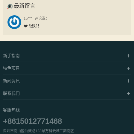
最新留言
15***
评论说：
❤️ 很好！
新手指南
硬件设施
特色项目
支付方式
中泰·抓龙筋
新闻资讯
常见问题
中泰·抓凤筋
养生资讯
联系我们
私密·SPA
产品介绍
关于我们
客服热线
公益活动
服务团队
+8615012771468
人才招聘
深圳市南山区仙鼓路128号万科云城三期南区