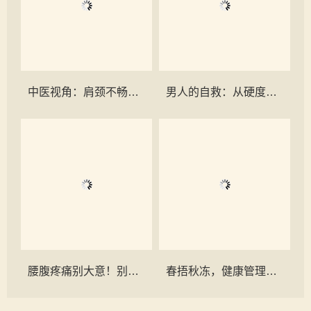
中医视角：肩颈不畅，百病丛生
男人的自救：从硬度危机到健康觉醒
腰腹疼痛别大意！别让“腰椎间盘突出”掩盖了更可怕的真相！
春捂秋冻，健康管理必不可少：远离感冒，从细节做起