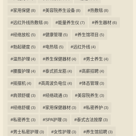
#家用保健
#美容院养生设备
#热敷毯
(8)
(8)
(8)
#远红外线热敷毯
#能量养生仪
#养生器材
(8)
(7)
(6)
#经络放松
#健康管理
#养生馆项目
(5)
(5)
(5)
#勃起硬度
#电热毯
#远红外线
(5)
(5)
(4)
#温热护理
#养生保健器材
#男士养生
(4)
(4)
(4)
#腰腹护理
#泰式抓龙筋
#高薪招聘
(4)
(4)
(4)
#摇摆机
#高周波负电位
#体态管理
(4)
(4)
(3)
#肩颈舒缓
#经络疏通
#美容院养生
(3)
(3)
(3)
#经络舒缓
#家用保健器材
#私密养护
(3)
(3)
(3)
#私密养生
#SPA护理
#泰式古法按摩
(3)
(3)
(3)
#男士私密护理
#女性护理
#养生馆招聘
(3)
(3)
(3)